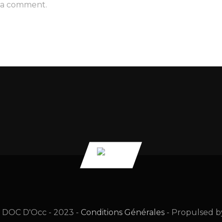
 a comment.
n DOC D'Occ - 2023
-
Conditions Générales
-
Propulsed 