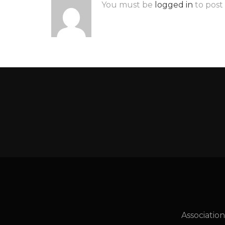
You must be
logged in
to post
Associatio