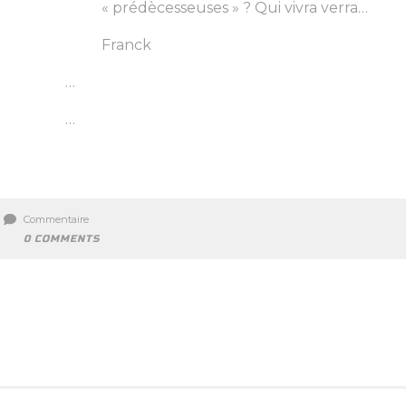
« prédècesseuses » ? Qui vivra verra…
Franck
…
…
Commentaire
0 COMMENTS