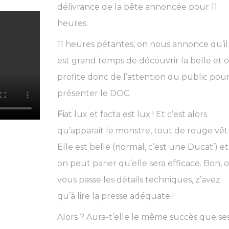
délivrance de la bête annoncée pour 11
heures.
11 heures pétantes, on nous annonce qu’il
est grand temps de découvrir la belle et 
profite donc de l’attention du public pou
présenter le DOC.
Fi
at lux et facta est lux ! Et c’est alors
qu’apparait le monstre, tout de rouge vêt
Elle est belle (normal, c’est une Ducat’) et
on peut parier qu’elle sera efficace. Bon, 
vous passe les détails techniques, z’avez
qu’à lire la presse adéquate !
Alors ? Aura-t’elle le même succès que se