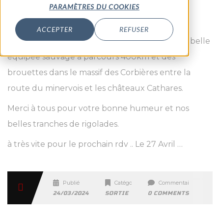
PARAMÈTRES DU COOKIES
Massif
des
Encore un belle sortie avec un road aux petits
ACCEPTER
REFUSER
Corbières
oignons fait par notre road tripeur Xavier. Une belle
24
équipée sauvage à parcours 400km et des
Mars
brouettes dans le massif des Corbières entre la
2024
route du minervois et les châteaux Cathares.
Merci à tous pour votre bonne humeur et nos
belles tranches de rigolades.
à très vite pour le prochain rdv .. Le 27 Avril …
Publié
Catégories
Commentaire
24/03/2024
SORTIE
0 COMMENTS