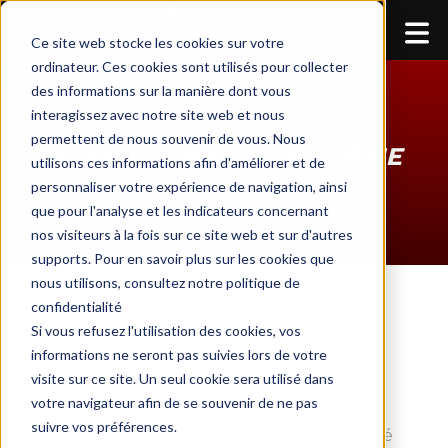
ME
Ce site web stocke les cookies sur votre
ordinateur. Ces cookies sont utilisés pour collecter
des informations sur la manière dont vous
interagissez avec notre site web et nous
permettent de nous souvenir de vous. Nous
APÉRO 17 MAI 2024: 20ÈME
utilisons ces informations afin d'améliorer et de
AVENUE
personnaliser votre expérience de navigation, ainsi
que pour l'analyse et les indicateurs concernant
nos visiteurs à la fois sur ce site web et sur d'autres
supports. Pour en savoir plus sur les cookies que
nous utilisons, consultez notre politique de
confidentialité
Si vous refusez l'utilisation des cookies, vos
informations ne seront pas suivies lors de votre
visite sur ce site. Un seul cookie sera utilisé dans
Gros orage sur notre soirée apéro de Mai… Les
votre navigateur afin de se souvenir de ne pas
suivre vos préférences.
motards qui n’aiment pas l’humidité auront été