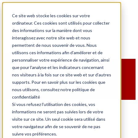
Ce site web stocke les cookies sur votre
Actualités
événements passés
ordinateur. Ces cookies sont utilisés pour collecter
À Propos
des informations sur la manière dont vous
interagissez avec notre site web et nous
Connexion
Inscription
permettent de nous souvenir de vous. Nous
utilisons ces informations afin d'améliorer et de
Menu
personnaliser votre expérience de navigation, ainsi
MotoGP
que pour l'analyse et les indicateurs concernant
MOTO GP BARCELONE
nos visiteurs à la fois sur ce site web et sur d'autres
supports. Pour en savoir plus sur les cookies que
nous utilisons, consultez notre politique de
Horaires
confidentialité
16 mai à 9h00
-
19h00
Si vous refusez l'utilisation des cookies, vos
informations ne seront pas suivies lors de votre
Cet évènement est passé.
visite sur ce site. Un seul cookie sera utilisé dans
votre navigateur afin de se souvenir de ne pas
Tous les Évènements
suivre vos préférences.